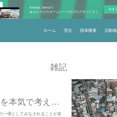
Ameba Owndで
今す
あなただけのホームページやブログをつくろう
ホーム
理念
団体概要
活動報
雑記
アウトリーチを本気で考えてみる ～まちづくりを見据えて～
の一環としてみなされることが多