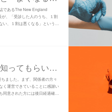
るThe New England
ineの編集長が、「受診した人のうち、１割
ない、１割は悪くなる」という…
もっと県民に知ってもらいたい
経ちました。まず、関係者の方々
なく運営できていることに感謝い
ち同意された方には後日経過確…