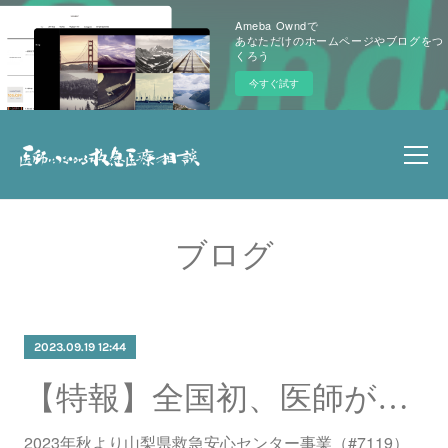
Ameba Owndで
あなただけのホームページやブログをつ
くろう
今すぐ試す
ブログ
2023.09.19 12:44
【特報】全国初、医師が応対する#7119が始まります！！
2023年秋より山梨県救急安心センター事業（#7119）