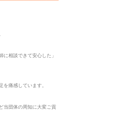
。
師に相談できて安心した」
足を痛感しています。
ど当団体の周知に大変ご貢