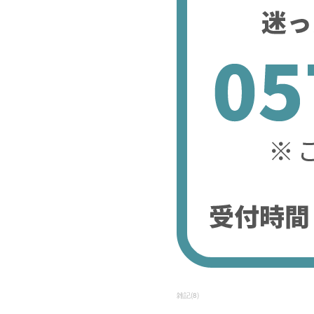
雑記
(
8
)