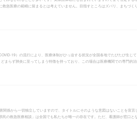
に救急医療の範疇に留まるとは考えていません。目指すところはズバリ、まちづく
OVID-19）の流行により、医療体制がひっ迫する状況が全国各地でたびたび生じ
状にとどまらず肺炎に至ってしまう特徴を持っており、この場合は医療機関での専門的
利害関係から一切独立していますので、タイトルにそのような意図はないことを宣言
県民の救急医療相談」は全国でも私たちが唯一の存在です。ただ、看護師が窓口と