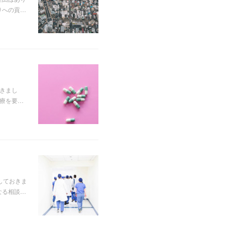
りへの貢…
てきまし
治療を要…
しておきま
なる相談…