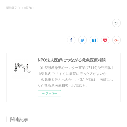
活動報告
(
11
)
雑記
(
8
)
NPO法人医師につながる救急医療相談
【山梨県救急安心センター事業(#7119)受託団体】
山梨県内で 「すぐに病院に行った方がよいか」
「救急車を呼ぶべきか」、悩んだ時は、 医師につ
ながる救急医療相談へお電話を。
フォロー
関連記事