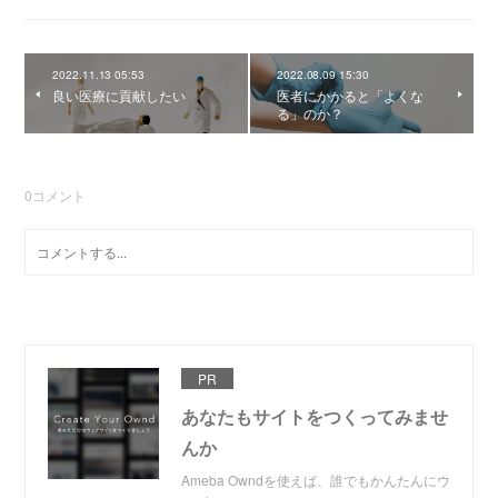
2022.11.13 05:53
2022.08.09 15:30
良い医療に貢献したい
医者にかかると「よくな
る」のか？
0
コメント
PR
あなたもサイトをつくってみませ
んか
Ameba Owndを使えば、誰でもかんたんにウ