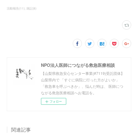
活動報告
(
11
)
雑記
(
8
)
NPO法人医師につながる救急医療相談
【山梨県救急安心センター事業(#7119)受託団体】
山梨県内で 「すぐに病院に行った方がよいか」
「救急車を呼ぶべきか」、悩んだ時は、 医師につ
ながる救急医療相談へお電話を。
フォロー
関連記事