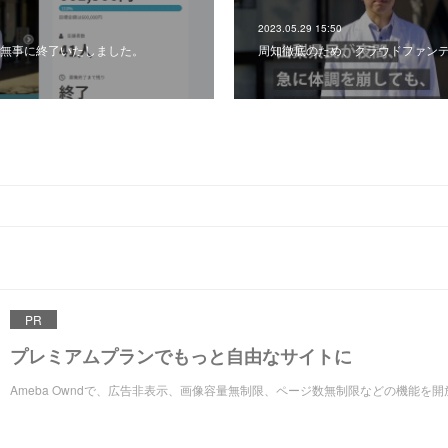
2023.05.29 15:50
無事に終了いたしました。
周知徹底のため、クラウドファン
PR
プレミアムプランでもっと自由なサイトに
Ameba Owndで、広告非表示、画像容量無制限、ページ数無制限などの機能を