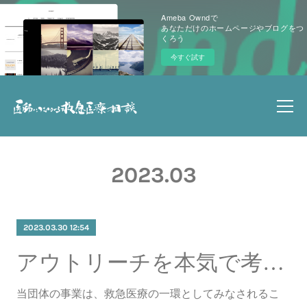
Ameba Owndで
あなただけのホームページやブログをつ
くろう
今すぐ試す
2023
.
03
2023.03.30 12:54
アウトリーチを本気で考えてみる ～まちづくりを見据えて～
当団体の事業は、救急医療の一環としてみなされるこ