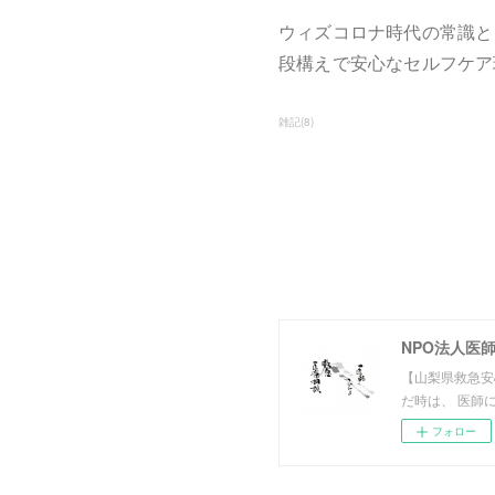
ウィズコロナ時代の常識と
段構えで安心なセルフケア
雑記
(
8
)
NPO法人医
【山梨県救急安
だ時は、 医師
フォロー