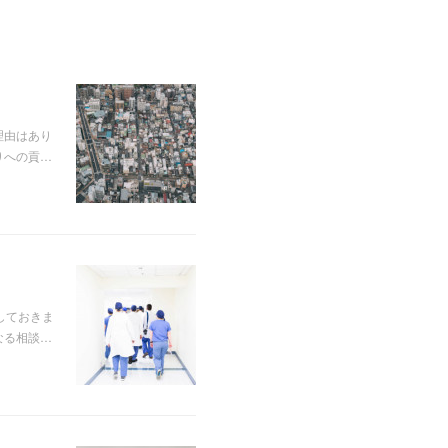
理由はあり
りへの貢…
しておきま
なる相談…