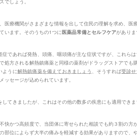
スでしょう。
、医療機関がさまざまな情報を出して住民の理解を求め、医
ています。そのうちの1つに
医薬品常備とセルフケア
がありま
いえば軽症であれば発熱、頭痛、咽頭痛が主な症状ですが、これら
で処方される解熱鎮痛薬と同様の薬剤がドラッグストアでも
いいように
解熱鎮痛薬を備えておきましょう
、
そうすれば
受診せ
メッセージが込められています。
話題をしてきましたが、これはその他の数多の疾患にも適用でき
不快かつ高頻度で、当団体に寄せられた相談でも約３割の方
の部位によらず大半の痛みを軽減する効果がありますので、