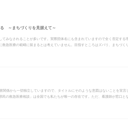
る ～まちづくりを見据えて～
してみなされることが多いです。実際団体名にも含まれていますので全く否定する
に救急医療の範疇に留まるとは考えていません。目指すところはズバリ、まちづく
利害関係から一切独立していますので、タイトルにそのような意図はないことを宣言
県民の救急医療相談」は全国でも私たちが唯一の存在です。ただ、看護師が窓口と