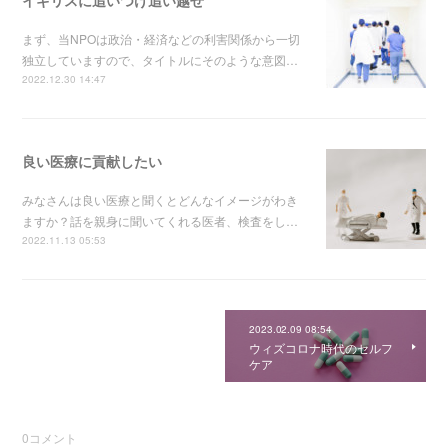
イギリスに追いつけ追い越せ
まず、当NPOは政治・経済などの利害関係から一切
独立していますので、タイトルにそのような意図…
2022.12.30 14:47
良い医療に貢献したい
みなさんは良い医療と聞くとどんなイメージがわき
ますか？話を親身に聞いてくれる医者、検査をし…
2022.11.13 05:53
2023.02.09 08:54
ウィズコロナ時代のセルフ
ケア
0
コメント